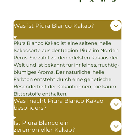
T
T
T
T
e
e
e
e
i
i
i
i
l
l
l
l
e
e
e
e
Was ist Piura Blanco Kakao?
n
n
n
n
Piura Blanco Kakao ist eine seltene, helle
Kakaosorte aus der Region Piura im Norden
Perus. Sie zählt zu den edelsten Kakaos der
Welt und ist bekannt für ihr feines, fruchtig-
blumiges Aroma. Der natürliche, helle
Farbton entsteht durch eine genetische
Besonderheit der Kakaobohnen, die kaum
Bitterstoffe enthalten.
Was macht Piura Blanco Kakao
besonders?
Ist Piura Blanco ein
zeremonieller Kakao?