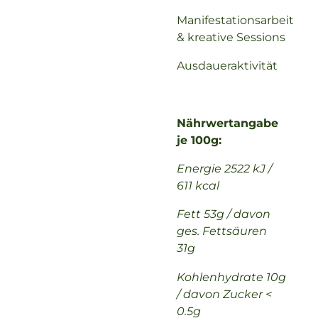
Manifestationsarbeit
& kreative Sessions
Ausdaueraktivität
Nährwertangabe
je 100g:
Energie 2522 kJ /
611 kcal
Fett 53g / davon
ges. Fettsäuren
31g
Kohlenhydrate 10g
/ davon Zucker <
0.5g