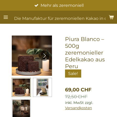
Mehr als zeremoniell
Zum
Hauptinhalt
springen
Die Manufaktur für zeremoniellen Kakao in der S
Piura Blanco –
500g
zeremonieller
Edelkakao aus
Peru
Sale!
69,00 CHF
72,50 CHF
inkl. MwSt zzgl.
Versandkosten